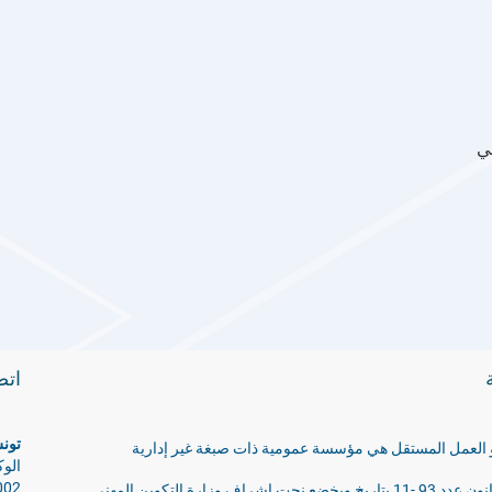
ي
ات
تون
 و العمل المستقل هي مؤسسة عمومية ذات صبغة غير إدارية
1002 ت
و قد تم إنشاؤها بموجب قانون عدد 93 -11 بتاريخ ويخضع نحت إشراف وزارة التكوين المهني