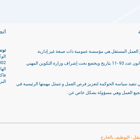
ات
تون
 و العمل المستقل هي مؤسسة عمومية ذات صبغة غير إدارية
1002 ت
و قد تم إنشاؤها بموجب قانون عدد 93 -11 بتاريخ ويخضع نحت إشراف وزارة التكوين المهني
الهاتف : 3
فاكس : 36
البريد ال
ي تنفيذ سياسة الحوكمة لتعزيز فرص العمل و تتمثل مهمتها الرئيسية في
شجيع العمل وهي مسؤولة بشكل خاص عن :